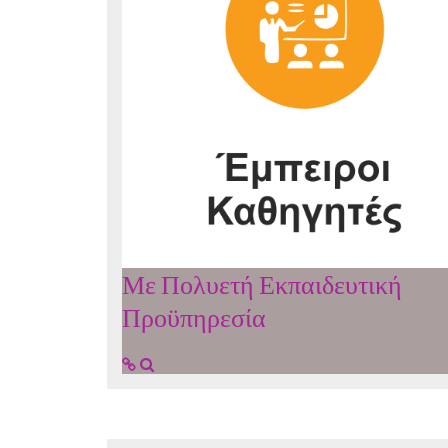
Με Πολυετή Εκπαιδευτική
Προϋπηρεσία