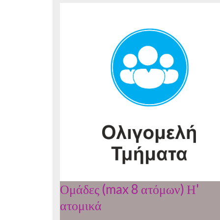
Ομάδες (max 8 ατόμων) Η'
ατομικά