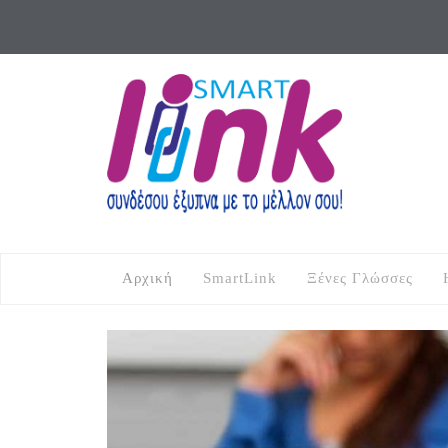
Αρχική
SmartLink
Ξένες Γλώσσες