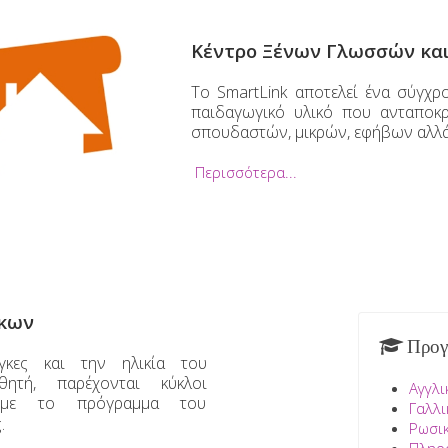
Κέντρο Ξένων Γλωσσών κα
Το SmartLink αποτελεί ένα σύγχ
παιδαγωγικό υλικό που ανταποκρ
σπουδαστών, μικρών, εφήβων αλλά
Περισσότερα...
ίκων
Προγ
κες και την ηλικία του
θητή, παρέχονται κύκλοι
Αγγλι
με το πρόγραμμα του
Γαλλι
.
Ρωσι