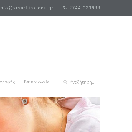
nfo@smartlink.edu.gr I
2744 023988
γραφής
Επικοινωνία