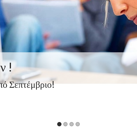
ν !
ό Σεπτέμβριο!