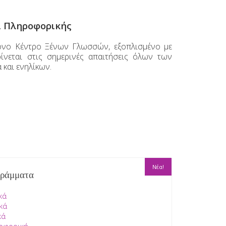
ι Πληροφορικής
ρονο Κέντρο Ξένων Γλωσσών, εξοπλισμένο με
ίνεται στις σημερινές απαιτήσεις όλων των
 και ενηλίκων.
Νέα!
ράμματα
κά
κά
κά